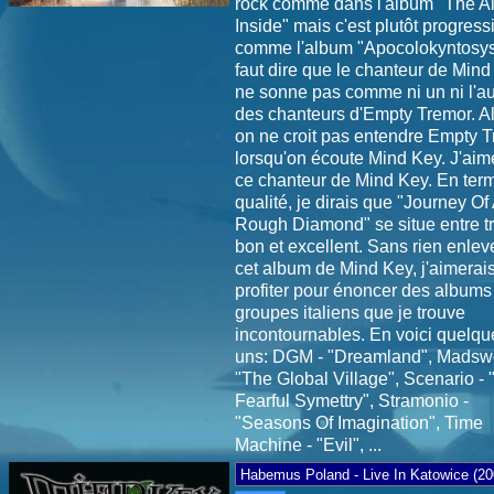
rock comme dans l'album "The A
Inside" mais c'est plutôt progressi
comme l'album "Apocolokyntosys"
faut dire que le chanteur de Min
ne sonne pas comme ni un ni l'au
des chanteurs d'Empty Tremor. Al
on ne croit pas entendre Empty 
lorsqu'on écoute Mind Key. J'aim
ce chanteur de Mind Key. En ter
qualité, je dirais que "Journey Of
Rough Diamond" se situe entre t
bon et excellent. Sans rien enlev
cet album de Mind Key, j'aimerai
profiter pour énoncer des albums
groupes italiens que je trouve
incontournables. En voici quelqu
uns: DGM - "Dreamland", Madswo
"The Global Village", Scenario - 
Fearful Symettry", Stramonio -
"Seasons Of Imagination", Time
Machine - "Evil", ...